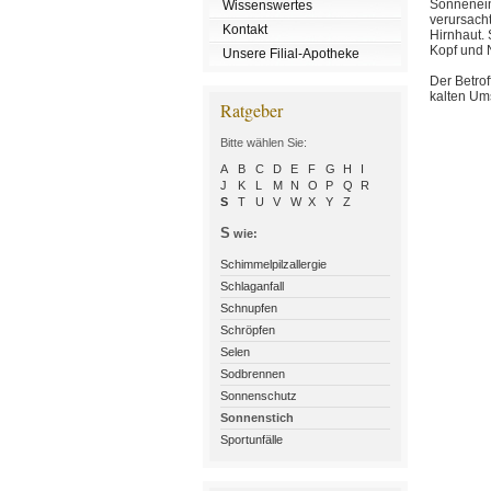
Sonnenein
Wissenswertes
verursacht
Kontakt
Hirnhaut.
Kopf und N
Unsere Filial-Apotheke
Der Betrof
kalten Um
Ratgeber
Bitte wählen Sie:
A
B
C
D
E
F
G
H
I
J
K
L
M
N
O
P
Q
R
S
T
U
V
W
X
Y
Z
S
wie:
Schimmelpilzallergie
Schlaganfall
Schnupfen
Schröpfen
Selen
Sodbrennen
Sonnenschutz
Sonnenstich
Sportunfälle