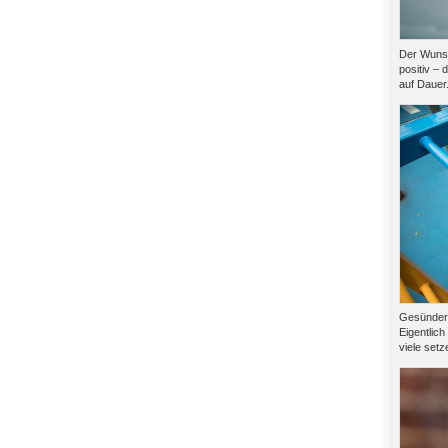
Der Wunsc
positiv – 
auf Dauer.
Gesünder l
Eigentlich
viele setze