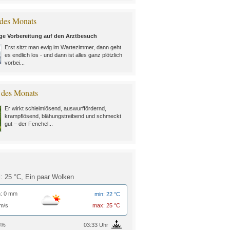
des Monats
ige Vorbereitung auf den Arztbesuch
Erst sitzt man ewig im Wartezimmer, dann geht
es endlich los - und dann ist alles ganz plötzlich
vorbei...
 des Monats
Er wirkt schleimlösend, auswurffördernd,
krampflösend, blähungstreibend und schmeckt
gut – der Fenchel...
l: 25 °C,
Ein paar Wolken
: 0 mm
min: 22 °C
m/s
max: 25 °C
3%
03:33 Uhr