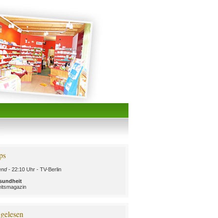
ps
nd -
22:10 Uhr - TV-Berlin
sundheit
itsmagazin
 gelesen