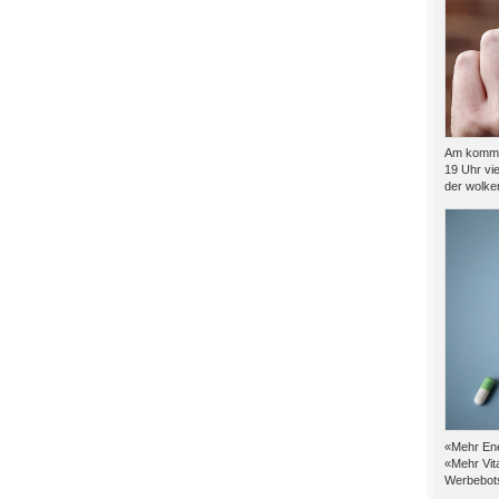
Am kommen
19 Uhr vie
der wolkenf
«Mehr Ene
«Mehr Vit
Werbebots