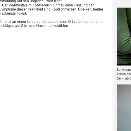
strahlung auf den ungeschützten Kopf
. Der Wärmestau im Kopfbereich führt zu einer Reizung der
 Symptome dieser Krankheit sind Kopfschmerzen, Übelkeit, heißer
ackensteifigkeit.
fene ist an einen kühlen und gut belüfteten Ort zu bringen und mit
schlägen auf Stirn und Nacken abzukühlen.
Schwanger
sollten ab
Denn ab B