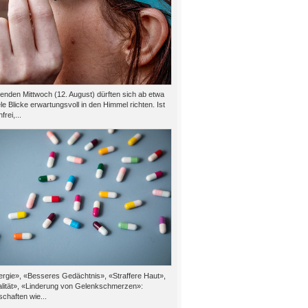
den Mittwoch (12. August) dürften sich ab etwa
le Blicke erwartungsvoll in den Himmel richten. Ist
rei,...
rgie», «Besseres Gedächtnis», «Straffere Haut»,
alität», «Linderung von Gelenkschmerzen»:
chaften wie...