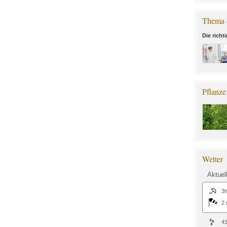
Thema 
Die richt
Pflanze
Wetter
Aktuel
3h
2 
4