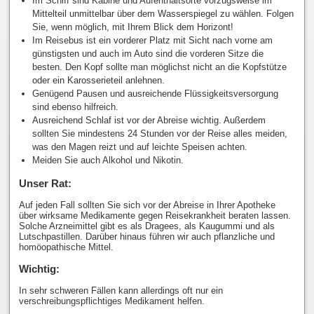
Im Schiff sind Kabine und Aufenthaltsorte vorzugsweise im
Mittelteil unmittelbar über dem Wasserspiegel zu wählen. Folgen
Sie, wenn möglich, mit Ihrem Blick dem Horizont!
Im Reisebus ist ein vorderer Platz mit Sicht nach vorne am
günstigsten und auch im Auto sind die vorderen Sitze die
besten. Den Kopf sollte man möglichst nicht an die Kopfstütze
oder ein Karosserieteil anlehnen.
Genügend Pausen und ausreichende Flüssigkeitsversorgung
sind ebenso hilfreich.
Ausreichend Schlaf ist vor der Abreise wichtig. Außerdem
sollten Sie mindestens 24 Stunden vor der Reise alles meiden,
was den Magen reizt und auf leichte Speisen achten.
Meiden Sie auch Alkohol und Nikotin.
Unser Rat:
Auf jeden Fall sollten Sie sich vor der Abreise in Ihrer Apotheke
über wirksame Medikamente gegen Reisekrankheit beraten lassen.
Solche Arzneimittel gibt es als Dragees, als Kaugummi und als
Lutschpastillen. Darüber hinaus führen wir auch pflanzliche und
homöopathische Mittel.
Wichtig:
In sehr schweren Fällen kann allerdings oft nur ein
verschreibungspflichtiges Medikament helfen.